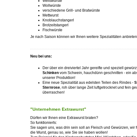
Weißwürste
Wollwürste
verschiedene Grill- und Bratwürste
Mettwurst
Knoblauchstangerl
Brotzeitstangerl
Fischwürste
Je nach Saison können wir Ihnen weitere Spezialitäten anbieten
Neu bei uns:
Der über ein dreiviertel Jahr gereifte und speziell gewür
Schinken
vom Schwein, hauchdünn geschnitten - ein abs
unserer Produktion!
Eine neue Spezialität aus edelsten Teilen des Rindes -
S
Sternrose
, roh über lange Zeit luftgetrocknet und fein g
überraschen!
"Unternehmen Extrawurst"
Dürfen wir Ihnen eine Extrawurst braten?
So funktionierts:
Sie sagen uns, was drin sein soll an Fleisch und Gewürzen, wir f
die Wurst, genau so, wie Sie sie haben wollen!