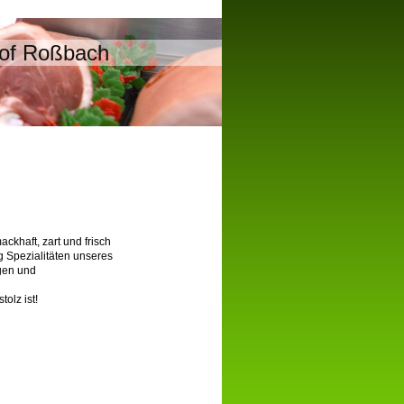
lhof Roßbach
ckhaft, zart und frisch
g Spezialitäten unseres
gen und
tolz ist!